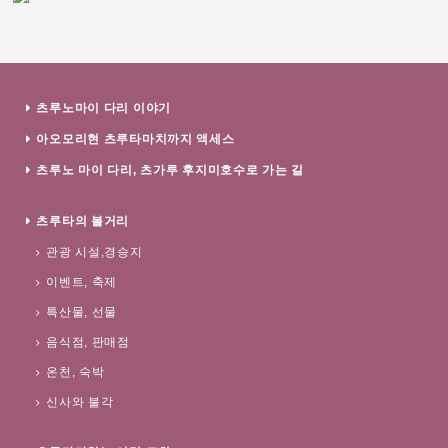
츠루노마이 다리 이야기
아오모리현 츠루타마치까지 액세스
츠루노 마이 다리, 츠가루 후지미호수로 가는 길
츠루타의 볼거리
관광 시설,경승지
이벤트, 축제
특산물, 선물
음식점, 판매점
온천, 숙박
신사와 불각