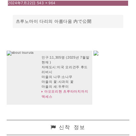
投
フ
2024年7月22日
543 × 964
稿
ル
日:
サ
イ
投
츠루노마이 다리의 아름다움
内で公開
ズ
稿
ナ
ビ
ゲ
인구:11,305명 (2025년 7월말
ー
현재 )
シ
자매도시:미국 오리건주 후드
리버시
ョ
마을의 나무:소나무
ン
마을의 꽃:사과의 꽃
마을의 새:두루미
아오모리현 츠루타마치까지
액세스
신착 정보